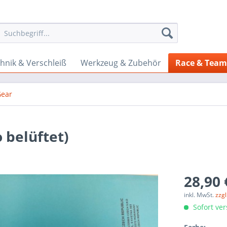
hnik & Verschleiß
Werkzeug & Zubehör
Race & Tea
Gear
 belüftet)
28,90 
inkl. MwSt.
zzg
Sofort ver