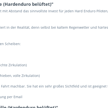
e (Hardenduro belüftet)"
e ist mit Abstand das sinnvollste Invest für jeden Hard Enduro Pilo
niert in der Realität, denn selbst bei kaltem Regenwetter und härte
hen Scheiben:
ichte Zirkulation)
ieben, volle Zirkulation)
ahrt machbar. Sie hat ein sehr großes Sichtfeld und ist geeignet f
lung per Email
lle (Hardenduro belüftet)"