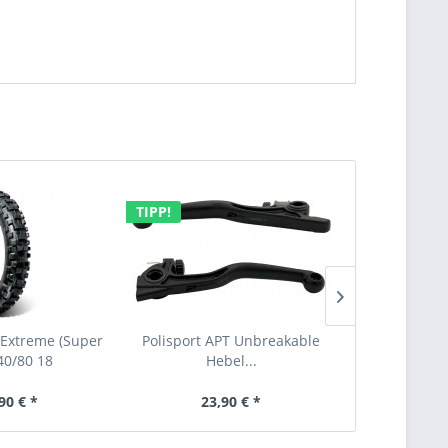
TIPP!
TIPP!
Extreme (Super
Polisport APT Unbreakable
Plews Gran
140/80 18
Hebel...
(Soft)
90 € *
23,90 € *
89