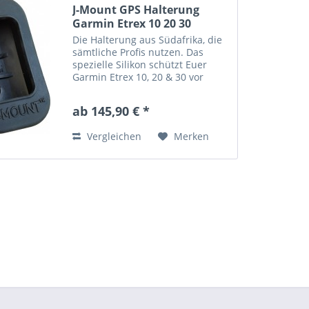
J-Mount GPS Halterung
Garmin Etrex 10 20 30
Die Halterung aus Südafrika, die
sämtliche Profis nutzen. Das
spezielle Silikon schützt Euer
Garmin Etrex 10, 20 & 30 vor
Vibrationen und Sturzschäden. -
neue Version (Light - leichter) -
ab 145,90 € *
als sinlge & double Variante für
Euer Etrex Gerät...
Vergleichen
Merken