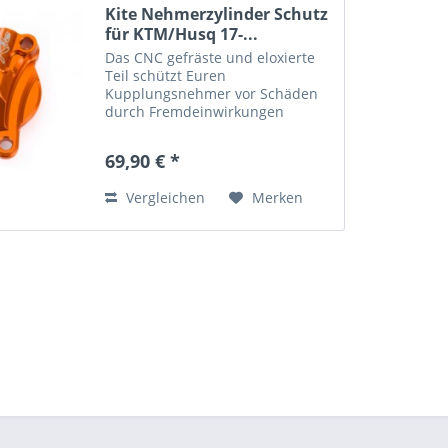
Kite Nehmerzylinder Schutz
für KTM/Husq 17-...
Das CNC gefräste und eloxierte
Teil schützt Euren
Kupplungsnehmer vor Schäden
durch Fremdeinwirkungen
jeglicher Art. Passt auf alle KTM /
Husqvarna Modelle 125-500ccm
69,90 € *
ab BJ 17-
Vergleichen
Merken