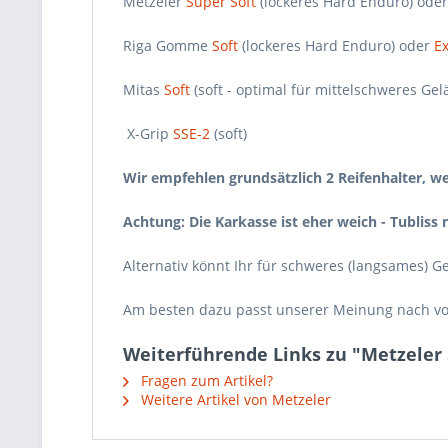
Metzeler
Super Soft
(lockeres Hard Enduro) ode
Riga Gomme
Soft
(lockeres Hard Enduro) oder
E
Mitas
Soft
(soft - optimal für mittelschweres Ge
X-Grip
SSE-2
(soft)
Wir empfehlen grundsätzlich 2 Reifenhalter, w
Achtung: Die Karkasse ist eher weich - Tubli
Alternativ könnt Ihr für schweres (langsames)
Am besten dazu passt unserer Meinung nach vo
Weiterführende Links zu "Metzeler S
Fragen zum Artikel?
Weitere Artikel von Metzeler