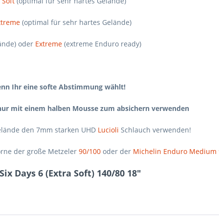
r
Soft
(optimal für sehr hartes Gelände)
xtreme
(optimal für sehr hartes Gelände)
lände) oder
Extreme
(extreme Enduro ready)
enn Ihr eine softe Abstimmung wählt!
ss nur mit einem halben Mousse zum absichern verwenden
 Gelände den 7mm starken UHD
Lucioli
Schlauch verwenden!
rne der große Metzeler
90/100
oder der
Michelin Enduro Medium 
ix Days 6 (Extra Soft) 140/80 18"