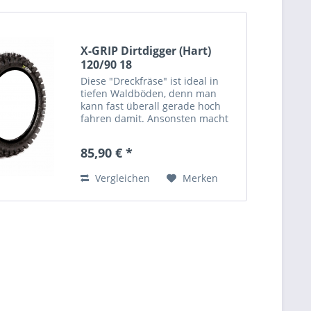
X-GRIP Dirtdigger (Hart)
120/90 18
Diese "Dreckfräse" ist ideal in
tiefen Waldböden, denn man
kann fast überall gerade hoch
fahren damit. Ansonsten macht
er einen super Job im Sand und
auf Motocross Strecken. Die
85,90 € *
langen Stollen des DirtDigger
sind wie Schaufeln, die sich...
Vergleichen
Merken