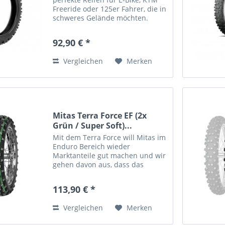
Freeride oder 125er Fahrer, die in
schweres Gelände möchten.
(enge Schwinge) Reifen mit super
softer Mischung. Achtung: Die
92,90 € *
Karkasse ist recht weich - Tubliss
nur mit...
Vergleichen
Merken
Mitas Terra Force EF (2x
Grün / Super Soft)...
Mit dem Terra Force will Mitas im
Enduro Bereich wieder
Marktanteile gut machen und wir
gehen davon aus, dass das
funktioniert. Wir haben ihn
getestet und für gut befunden.
113,90 € *
Aufgrund seiner neuen
Gummimischung ist er ein
Vergleichen
Merken
Traktionswunder....