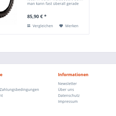
man kann fast überall gerade
hoch fahren damit. Ansonsten
macht er einen super Job im
85,90 € *
Sand. Durch die softe Mischung
in Kombination mit...
Vergleichen
Merken
ce
Informationen
Newsletter
 Zahlungsbedingungen
Über uns
ht
Datenschutz
Impressum