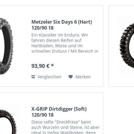
Metzeler Six Days 6 (Hart)
120/90 18
Ein Klassiker im Enduro. Wir
fahren diesen Reifen auf
Hartböden, Wiese und im
schnellen Enduro / MX Bereich in
Kombination mit dem Mousse
EH-1 Reifen mit harter Mischung
93,90 € *
und sehr langer Lebensdauer.
Perfekt für den Erzberg Prolog
Vergleichen
Merken
z.B. -...
X-GRIP Dirtdigger (Soft)
120/90 18
Diese softe "Dreckfräse" kann
auch Wurzeln und Steine, ist aber
ideal in tiefen Waldböden, denn