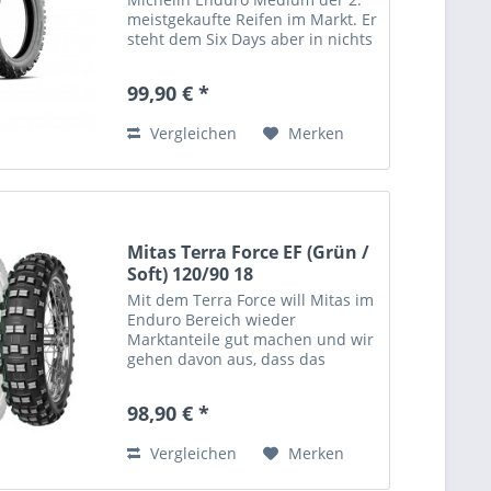
meistgekaufte Reifen im Markt. Er
steht dem Six Days aber in nichts
nach - in Sachen trockene Steine
und Speed ist er auch die richtige
99,90 € *
Wahl. Ein Topallrounder mit
einer...
Vergleichen
Merken
Mitas Terra Force EF (Grün /
Soft) 120/90 18
Mit dem Terra Force will Mitas im
Enduro Bereich wieder
Marktanteile gut machen und wir
gehen davon aus, dass das
funktioniert. Wir haben ihn
getestet und für gut befunden.
98,90 € *
Aufgrund seiner neuen
Gummimischung ist er ein
Vergleichen
Merken
Traktionswunder....