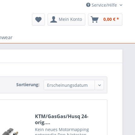
Service/Hilfe
Mein Konto
0,00 € *
mwear
Sortierung:
KTM/GasGas/Husq 24-
orig....
Kein neues Motormapping
notwendig Den härtesten