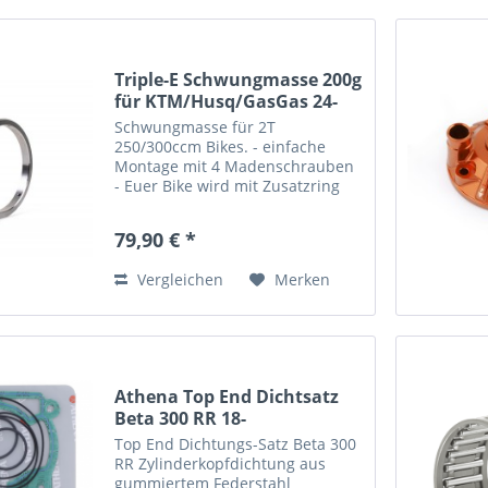
Triple-E Schwungmasse 200g
für KTM/Husq/GasGas 24-
Schwungmasse für 2T
250/300ccm Bikes. - einfache
Montage mit 4 Madenschrauben
- Euer Bike wird mit Zusatzring
wesentlich ruhiger/stabiler im
unteren Drehzahlband - optimal
79,90 € *
zum Klettern - 198 Gramm
(empfinden wir als optimal, da
Vergleichen
Merken
das Bike...
Athena Top End Dichtsatz
Beta 300 RR 18-
Top End Dichtungs-Satz Beta 300
RR Zylinderkopfdichtung aus
gummiertem Federstahl