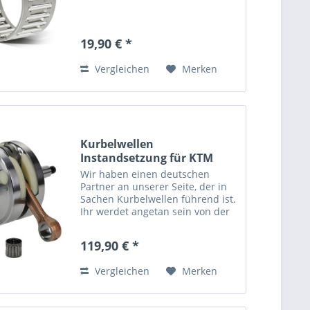
19,90 € *
Vergleichen
Merken
Kurbelwellen
Instandsetzung für KTM
Husqvarna...
Wir haben einen deutschen
Partner an unserer Seite, der in
Sachen Kurbelwellen führend ist.
Ihr werdet angetan sein von der
Arbeit. Ablauf: Ihr sendet uns
eine kurze Email und wir melden
119,90 € *
uns mit der weiteren
Vorgehensweise bei Euch....
Vergleichen
Merken