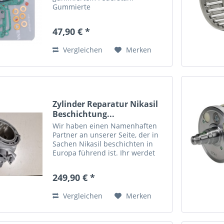
Gummierte
Zylinderfußdichtungen aus
Weichstahl Die im Kern aus Stahl
47,90 € *
bestehenden Materialien
verfügen über eine hohe
Vergleichen
Merken
Rückfederung und
herausragende...
Zylinder Reparatur Nikasil
Beschichtung...
Wir haben einen Namenhaften
Partner an unserer Seite, der in
Sachen Nikasil beschichten in
Europa führend ist. Ihr werdet
angetan sein von der Qualität.
Ablauf: Ihr sendet uns eine kurze
249,90 € *
Info Email und Euren Zylinder zu.
(bitte sauber...
Vergleichen
Merken