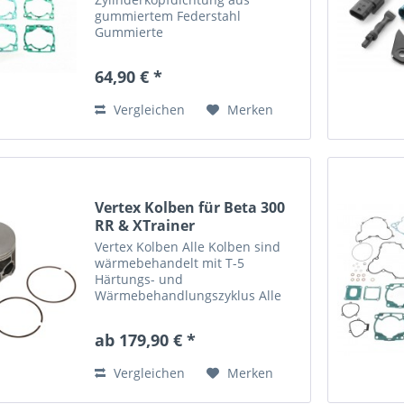
gummiertem Federstahl
Gummierte
Zylinderfußdichtungen aus
Weichstahl Die im Kern aus Stahl
64,90 € *
bestehenden Materialien
verfügen über eine hohe
Vergleichen
Merken
Rückfederung und
herausragende Zugfestigkeit
Die...
Vertex Kolben für Beta 300
RR & XTrainer
Vertex Kolben Alle Kolben sind
wärmebehandelt mit T-5
Härtungs- und
Wärmebehandlungszyklus Alle
Kolbenhemden sind mit High-
Tech-Molybdän-Disulphit-
ab 179,90 € *
Beschichtung für schnelleres
Einfahren und eine längere
Vergleichen
Merken
Lebensdauer des Kolbens...