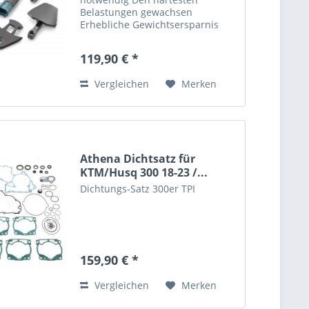
Belastungen gewachsen
Erhebliche Gewichtsersparnis
Umbaukit von
Getrenntschmierung auf
119,90 € *
Gemischschmierung speziell für
den Hardenduro Einsatz.
Vergleichen
Merken
Athena Dichtsatz für
KTM/Husq 300 18-23 /...
Dichtungs-Satz 300er TPI
159,90 € *
Vergleichen
Merken