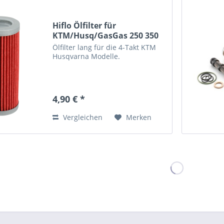
Hiflo Ölfilter für
KTM/Husq/GasGas 250 350
450 500
Ölfilter lang für die 4-Takt KTM
Husqvarna Modelle.
4,90 € *
Vergleichen
Merken