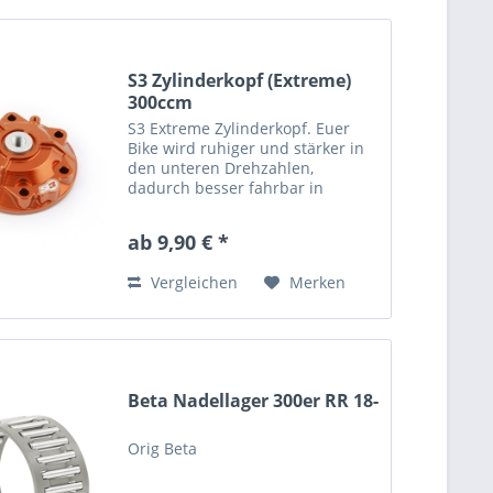
S3 Zylinderkopf (Extreme)
300ccm
S3 Extreme Zylinderkopf. Euer
Bike wird ruhiger und stärker in
den unteren Drehzahlen,
dadurch besser fahrbar in
extremen Situationen. Die
Kühlung wird gleichzeitig
ab 9,90 € *
verbessert.
Vergleichen
Merken
Beta Nadellager 300er RR 18-
Orig Beta