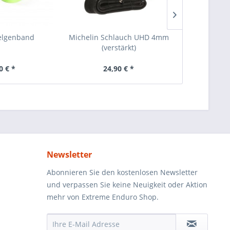
elgenband
Michelin Schlauch UHD 4mm
SLIME Schl
(verstärkt)
Dichtmi
0 € *
24,90 € *
ab 1
Newsletter
Abonnieren Sie den kostenlosen Newsletter
und verpassen Sie keine Neuigkeit oder Aktion
mehr von Extreme Enduro Shop.