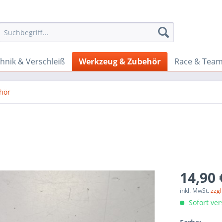
hnik & Verschleiß
Werkzeug & Zubehör
Race & Tea
hör
14,90 
inkl. MwSt.
zzg
Sofort ver