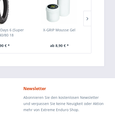
 Days 6 (Super
X-GRIP Mousse Gel
FM-Parts Rad
140/80 18
KTM/H
90 € *
ab 8,90 € *
11
Newsletter
Abonnieren Sie den kostenlosen Newsletter
und verpassen Sie keine Neuigkeit oder Aktion
mehr von Extreme Enduro Shop.