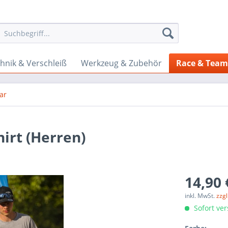
hnik & Verschleiß
Werkzeug & Zubehör
Race & Tea
ar
irt (Herren)
14,90 
inkl. MwSt.
zzg
Sofort ver