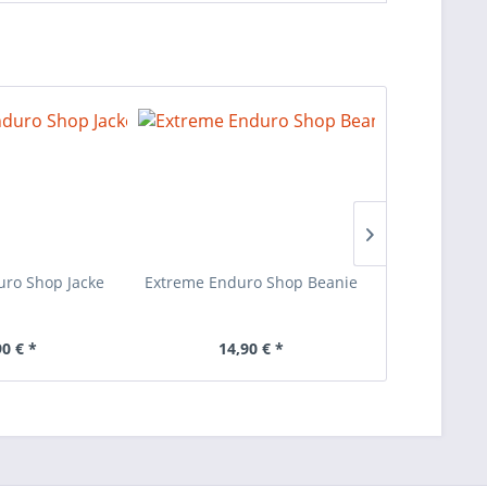
ro Shop Jacke
Extreme Enduro Shop Beanie
Plews Enduro
Soft)
90 € *
14,90 € *
106