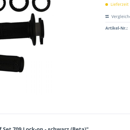
Lieferzeit
Vergleic
Artikel-Nr.:
 Set 709 Lock-on - schwarz (Beta)"