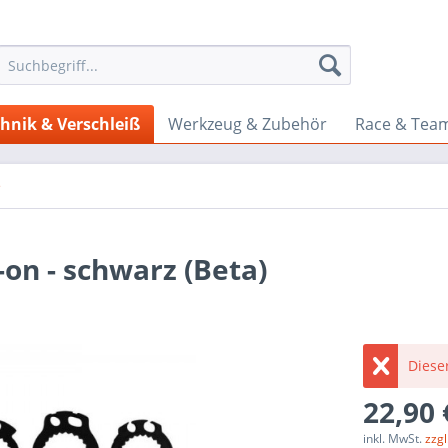
hnik & Verschleiß
Werkzeug & Zubehör
Race & Tea
e
-on - schwarz (Beta)
Dieser
22,90 
inkl. MwSt.
zzg