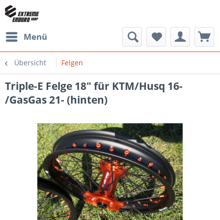
Menü
Übersicht
Felgen
Triple-E Felge 18" für KTM/Husq 16-
/GasGas 21- (hinten)