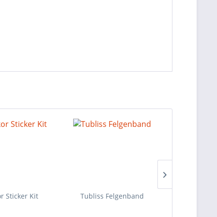
 Sticker Kit
Tubliss Felgenband
S-Tech Radla
21" vo