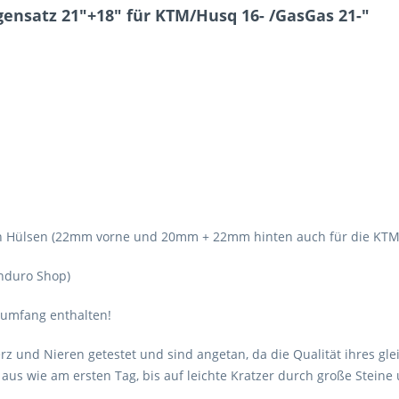
gensatz 21"+18" für KTM/Husq 16- /GasGas 21-"
zen Hülsen (22mm vorne und 20mm + 22mm hinten auch für die KTM
Enduro Shop)
rumfang enthalten!
z und Nieren getestet und sind angetan, da die Qualität ihres gle
 aus wie am ersten Tag, bis auf leichte Kratzer durch große Stein