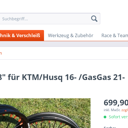
hnik & Verschleiß
Werkzeug & Zubehör
Race & Tea
n
8" für KTM/Husq 16- /GasGas 21-
699,90
inkl. MwSt.
zzg
Sofort ver