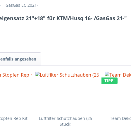
6- GasGas EC 2021-
elgensatz 21"+18" für KTM/Husq 16- /GasGas 21-"
enfalls angesehen
TIPP!
topfen Rep Kit
Luftfilter Schutzhauben (25
Team Dekor
Stück)